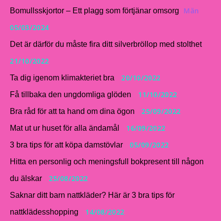
Män
Bomullsskjortor – Ett plagg som förtjänar omsorg
05/03/2024
Det är därför du måste fira ditt silverbröllop med stolthet
21/10/2022
20/10/2022
Ta dig igenom klimakteriet bra
11/10/2022
Få tillbaka den ungdomliga glöden
25/09/2022
Bra råd för att ta hand om dina ögon
16/09/2022
Mat ut ur huset för alla ändamål
05/09/2022
3 bra tips för att köpa damstövlar
Hitta en personlig och meningsfull bokpresent till någon
25/08/2022
du älskar
Saknar ditt barn nattkläder? Här är 3 bra tips för
14/08/2022
nattklädesshopping