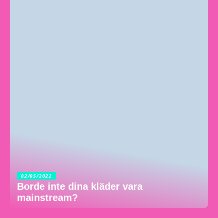
02/05/2022
Borde inte dina kläder vara
mainstream?