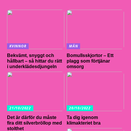
KVINNOR
MÄN
Bekvämt, snyggt och
Bomullsskjortor – Ett
hållbart – så hittar du rätt
plagg som förtjänar
i underklädesdjungeln
omsorg
21/10/2022
20/10/2022
Det är därför du måste
Ta dig igenom
fira ditt silverbröllop med
klimakteriet bra
stolthet