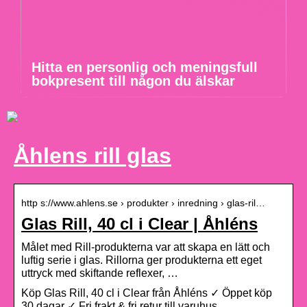
Hitta en personlig och meningsfull
bokpresent till någon du älskar
Åhlens rill glas
http s://www.ahlens.se › produkter › inredning › glas-ril…
Glas Rill, 40 cl i Clear | Åhléns
Målet med Rill-produkterna var att skapa en lätt och
luftig serie i glas. Rillorna ger produkterna ett eget
uttryck med skiftande reflexer, …
Köp Glas Rill, 40 cl i Clear från Åhléns ✓ Öppet köp
30 dagar ✓ Fri frakt & fri retur till varuhus