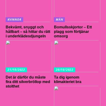
KVINNOR
MÄN
Bekvämt, snyggt och
Bomullsskjortor – Ett
hållbart – så hittar du rätt
plagg som förtjänar
i underklädesdjungeln
omsorg
21/10/2022
20/10/2022
Det är därför du måste
Ta dig igenom
fira ditt silverbröllop med
klimakteriet bra
stolthet