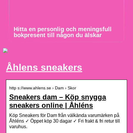
Hitta en personlig och meningsfull
bokpresent till någon du älskar
Åhlens sneakers
http s://www.ahlens.se › Dam › Skor
Sneakers dam – Köp snygga
sneakers online | Åhléns
Köp Sneakers för Dam från välkända varumärken på
Åhléns ✓ Öppet köp 30 dagar ✓ Fri frakt & fri retur till
varuhus.