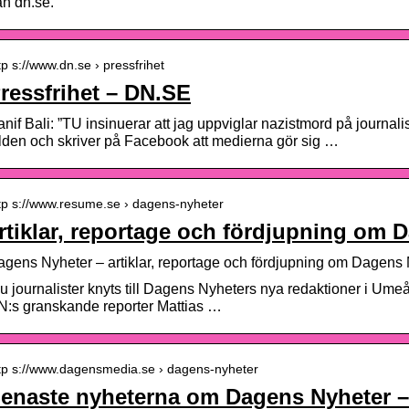
ån dn.se.
tp s://www.dn.se › pressfrihet
ressfrihet – DN.SE
nif Bali: ”TU insinuerar att jag uppviglar nazistmord på journalis
lden och skriver på Facebook att medierna gör sig …
tp s://www.resume.se › dagens-nyheter
rtiklar, reportage och fördjupning om 
agens Nyheter – artiklar, reportage och fördjupning om Dagen
u journalister knyts till Dagens Nyheters nya redaktioner i Um
N:s granskande reporter Mattias …
tp s://www.dagensmedia.se › dagens-nyheter
enaste nyheterna om Dagens Nyheter 