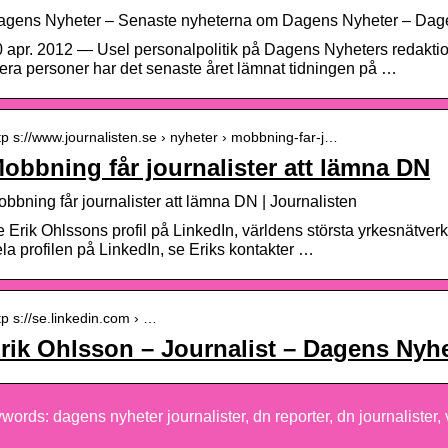
agens Nyheter – Senaste nyheterna om Dagens Nyheter – Dag
 apr. 2012 — Usel personalpolitik på Dagens Nyheters redaktion 
era personer har det senaste året lämnat tidningen på …
tp s://www.journalisten.se › nyheter › mobbning-far-j…
obbning får journalister att lämna DN
bbning får journalister att lämna DN | Journalisten
 Erik Ohlssons profil på LinkedIn, världens största yrkesnätverk. 
la profilen på LinkedIn, se Eriks kontakter …
tp s://se.linkedin.com › …
rik Ohlsson – Journalist – Dagens Nyhe
words: dagens nyheter journalister, dn reporter, dn journalister,