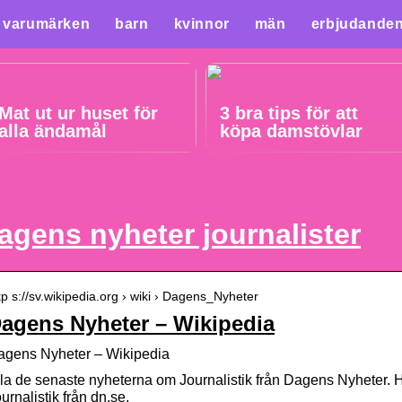
varumärken
barn
kvinnor
män
erbjudande
Mat ut ur huset för
3 bra tips för att
alla ändamål
köpa damstövlar
agens nyheter journalister
tp s://sv.wikipedia.org › wiki › Dagens_Nyheter
agens Nyheter – Wikipedia
agens Nyheter – Wikipedia
la de senaste nyheterna om Journalistik från Dagens Nyheter. Här
urnalistik från dn.se.