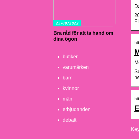
D
20
Fl
25/09/2022
Bra råd för att ta hand om
dina ögon
ht
M
butiker
Mo
varumärken
Se
he
barn
kvinnor
ht
män
E
erbjudanden
debatt
Key