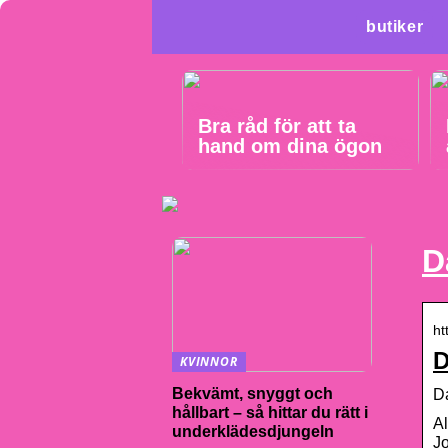
butiker
Bra råd för att ta
hand om dina ögon
D
ht
D
KVINNOR
Bekvämt, snyggt och
D
hållbart – så hittar du rätt i
Al
underklädesdjungeln
Jo