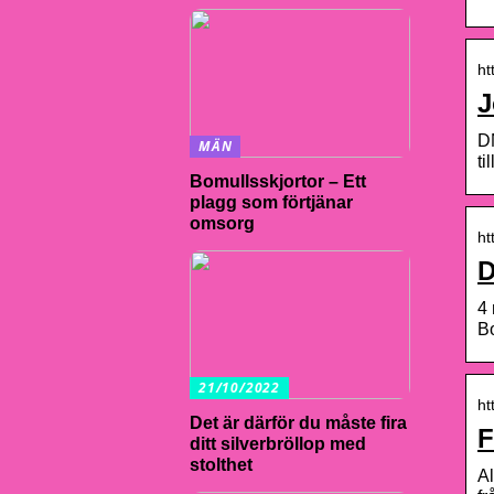
ht
J
DN
MÄN
ti
Bomullsskjortor – Ett
plagg som förtjänar
omsorg
ht
D
4 
Bo
21/10/2022
ht
Det är därför du måste fira
F
ditt silverbröllop med
stolthet
Al