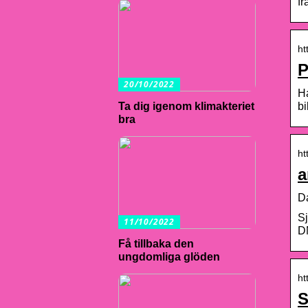
fr
ht
P
20/10/2022
Ha
bi
Ta dig igenom klimakteriet
bra
ht
a
D
Sj
11/10/2022
D
Få tillbaka den
ungdomliga glöden
ht
S