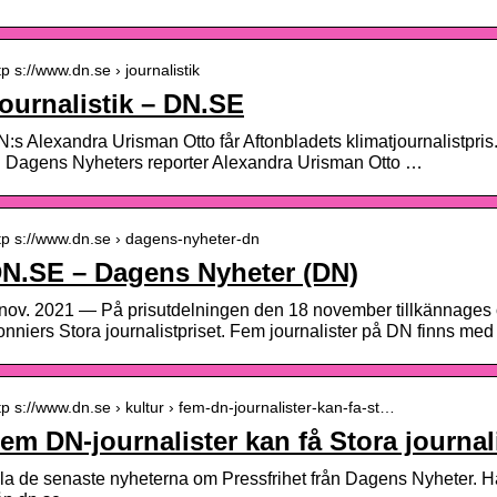
tp s://www.dn.se › journalistik
ournalistik – DN.SE
:s Alexandra Urisman Otto får Aftonbladets klimatjournalistpris.
ll Dagens Nyheters reporter Alexandra Urisman Otto …
tp s://www.dn.se › dagens-nyheter-dn
N.SE – Dagens Nyheter (DN)
nov. 2021 — På prisutdelningen den 18 november tillkännages 
nniers Stora journalistpriset. Fem journalister på DN finns me
tp s://www.dn.se › kultur › fem-dn-journalister-kan-fa-st…
em DN-journalister kan få Stora journal
la de senaste nyheterna om Pressfrihet från Dagens Nyheter. Här 