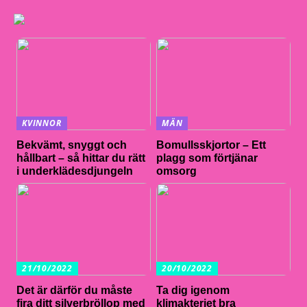
KVINNOR
MÄN
Bekvämt, snyggt och
Bomullsskjortor – Ett
hållbart – så hittar du rätt
plagg som förtjänar
i underklädesdjungeln
omsorg
21/10/2022
20/10/2022
Det är därför du måste
Ta dig igenom
fira ditt silverbröllop med
klimakteriet bra