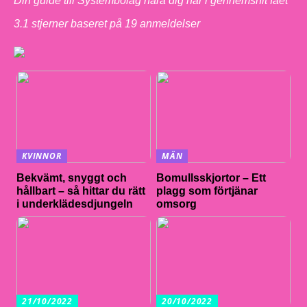
Din guide till Systembolag nära dig har i gennemsnit fået
3.1
stjerner baseret på
19
anmeldelser
KVINNOR
MÄN
Bekvämt, snyggt och
Bomullsskjortor – Ett
hållbart – så hittar du rätt
plagg som förtjänar
i underklädesdjungeln
omsorg
21/10/2022
20/10/2022