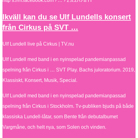
http s://m.facebook.com › … › ⵉⴼⵉⴷⵢⵓⵜⵏ
Ikväll kan du se Ulf Lundells konsert
från Cirkus på SVT …
Ulf Lundell live på Cirkus | TV.nu
Ulf Lundell med band i en nyinspelad pandemianpassad
spelning från Cirkus i … SVT Play. Bachs juloratorium. 2019,
Klassiskt, Konsert, Musik, Special.
Ulf Lundell med band i en nyinspelad pandemianpassad
spelning från Cirkus i Stockholm. Tv-publiken bjuds på både
klassiska Lundell-låtar, som Bente från debutalbumet
Vargmåne, och helt nya, som Solen och vinden.