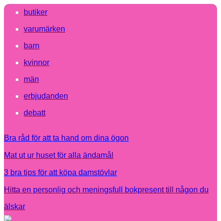
butiker
varumärken
barn
kvinnor
män
erbjudanden
debatt
Bra råd för att ta hand om dina ögon
Mat ut ur huset för alla ändamål
3 bra tips för att köpa damstövlar
Hitta en personlig och meningsfull bokpresent till någon du
älskar