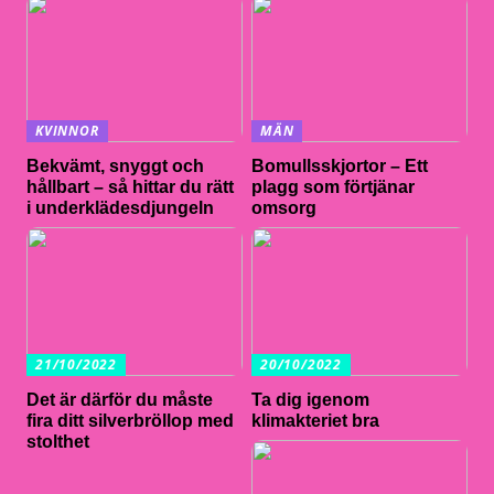
KVINNOR
MÄN
Bekvämt, snyggt och
Bomullsskjortor – Ett
hållbart – så hittar du rätt
plagg som förtjänar
i underklädesdjungeln
omsorg
21/10/2022
20/10/2022
Det är därför du måste
Ta dig igenom
fira ditt silverbröllop med
klimakteriet bra
stolthet