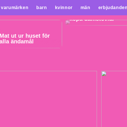
varumärken
barn
kvinnor
män
erbjudande
3 bra tips för att
köpa damstövlar
Mat ut ur huset för
alla ändamål