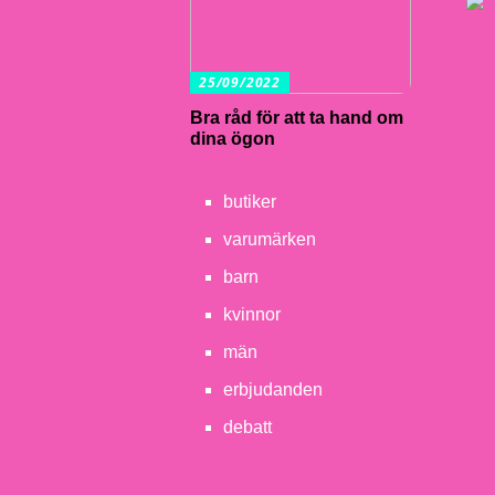
25/09/2022
Bra råd för att ta hand om
dina ögon
butiker
varumärken
barn
kvinnor
män
erbjudanden
debatt