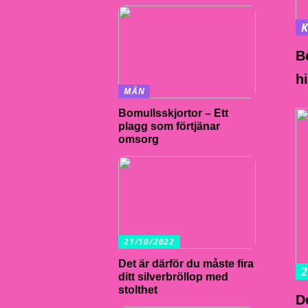
B
h
MÄN
Bomullsskjortor – Ett
plagg som förtjänar
omsorg
21/10/2022
Det är därför du måste fira
2
ditt silverbröllop med
stolthet
De