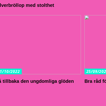
ilverbröllop med stolthet
1/10/2022
25/09/20
å tillbaka den ungdomliga glöden
Bra råd f