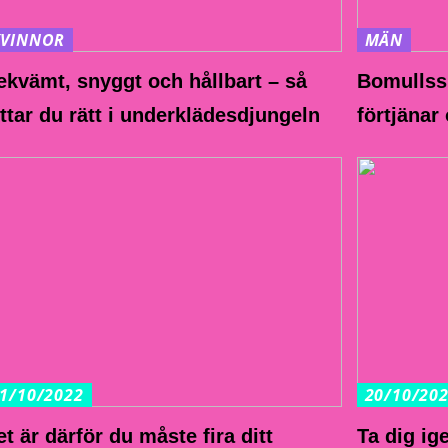
KVINNOR
MÄN
ekvämt, snyggt och hållbart – så
Bomullssk
ittar du rätt i underklädesdjungeln
förtjänar
1/10/2022
20/10/20
t är därför du måste fira ditt
Ta dig ig