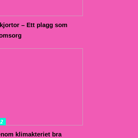
jortor – Ett plagg som
 omsorg
22
enom klimakteriet bra