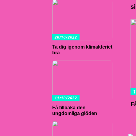
s
20/10/2022
Ta dig igenom klimakteriet
bra
1
11/10/2022
F
Få tillbaka den
ungdomliga glöden