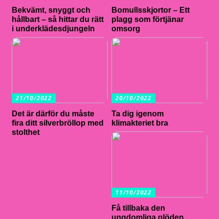
Bekvämt, snyggt och
Bomullsskjortor – Ett
hållbart – så hittar du rätt
plagg som förtjänar
i underklädesdjungeln
omsorg
21/10/2022
20/10/2022
Det är därför du måste
Ta dig igenom
fira ditt silverbröllop med
klimakteriet bra
stolthet
11/10/2022
Få tillbaka den
ungdomliga glöden